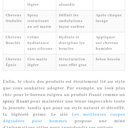
légère
alourdir
Cheveux
Spray
Définit les
Après chaque
Ondulés
texturisant
ondulations
lavage
au sel marin
façon surfeur
Cheveux
Crème
Hydrate et
Appliquer
Bouclés
hydratante
discipline les
sur cheveux
sans silicone
boucles
humides
Cheveux
Cire matte
Structuration
Selon besoin
Épais
légère
sans effet gras
Enfin, le choix des produits est étroitement lié au style
que vous souhaitez adopter. Par exemple, un look plus
chic pour le bureau exigera un produit fixant comme un
spray fixant
pour maintenir une tenue impeccable toute
la journée, tandis que pour un style naturel et décoiffé,
la légèreté prime. Le site
Les meilleures coupes
dégradées pour hommes
propose une mine
d’informations utiles pour approfondir vos options.