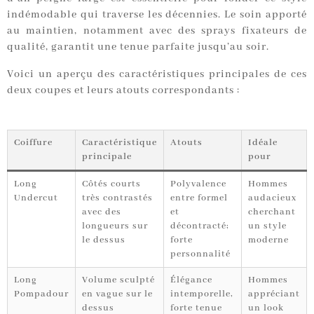
indémodable qui traverse les décennies. Le soin apporté
au maintien, notamment avec des sprays fixateurs de
qualité, garantit une tenue parfaite jusqu’au soir.
Voici un aperçu des caractéristiques principales de ces
deux coupes et leurs atouts correspondants :
Coiffure
Caractéristique
Atouts
Idéale
principale
pour
Long
Côtés courts
Polyvalence
Hommes
Undercut
très contrastés
entre formel
audacieux
avec des
et
cherchant
longueurs sur
décontracté;
un style
le dessus
forte
moderne
personnalité
Long
Volume sculpté
Élégance
Hommes
Pompadour
en vague sur le
intemporelle,
appréciant
dessus
forte tenue
un look