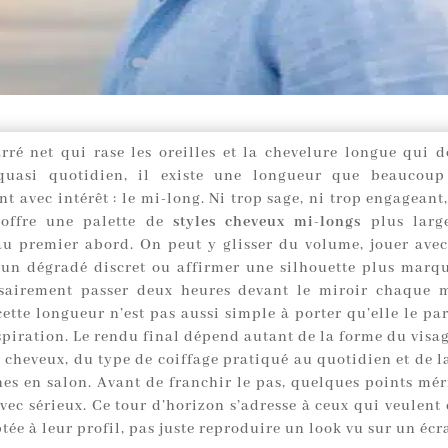
arré net qui rase les oreilles et la chevelure longue qui
 quasi quotidien, il existe une longueur que beaucou
t avec intérêt : le mi-long. Ni trop sage, ni trop engageant,
 offre une palette de
styles cheveux mi-longs
plus larg
au premier abord. On peut y glisser du volume, jouer avec 
 un dégradé discret ou affirmer une silhouette plus marqu
sairement passer deux heures devant le miroir chaque 
cette longueur n’est pas aussi simple à porter qu’elle le pa
piration. Le rendu final dépend autant de la forme du visag
 cheveux, du type de coiffage pratiqué au quotidien et de l
es en salon. Avant de franchir le pas, quelques points méri
ec sérieux. Ce tour d’horizon s’adresse à ceux qui veulent 
ée à leur profil, pas juste reproduire un look vu sur un écr