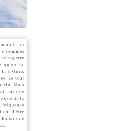
 demande un
p d’hommes
 ce registre
e qu’on ne
la texture,
ée. Le tout
matin. Mais
raît sur une
e que de la
a fréquence
tent d’être
choisir une
an.