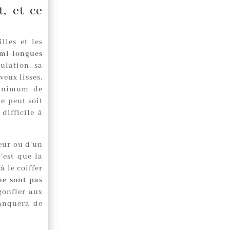
, et ce
lles et les
mi-longues
ulation, sa
veux lisses,
minimum de
e peut soit
difficile à
eur ou d’un
’est que la
 le coiffer
ne sont pas
gonfler aux
anquera de