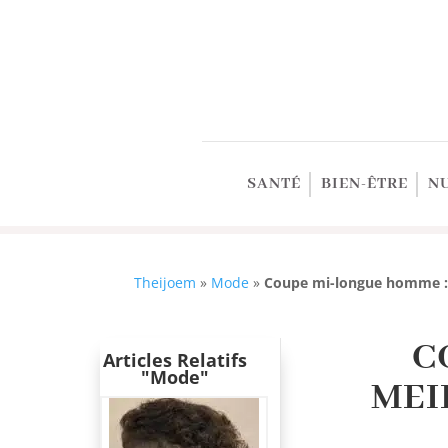
SANTÉ
BIEN-ÊTRE
N
Theijoem
»
Mode
»
Coupe mi-longue homme : m
C
Articles Relatifs
"Mode"
MEI