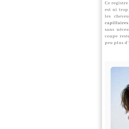
Ce registre
est ni trop
les cheve
capillair
sans néces
coupe rest
peu plus d’