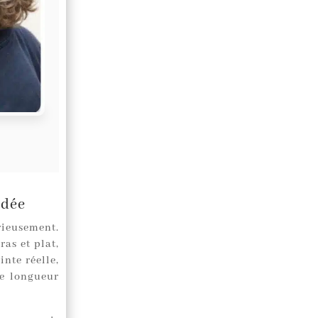
ndée
rieusement.
as et plat,
nte réelle,
e longueur