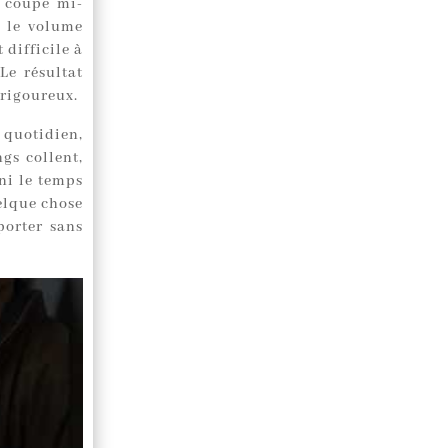
a coupe mi-
s le volume
difficile à
Le résultat
 rigoureux.
t quotidien,
gs collent,
ni le temps
uelque chose
porter sans