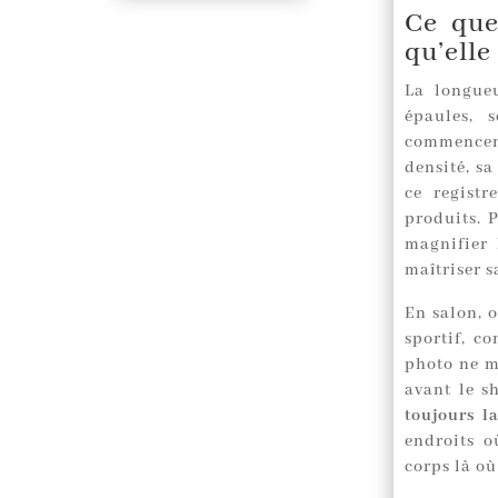
Ce que
qu’elle
La longueu
épaules, 
commencent
densité, sa
ce regist
produits. 
magnifier 
maîtriser s
En salon, 
sportif, c
photo ne mo
avant le s
toujours l
endroits 
corps là où