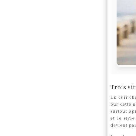
Trois si
Un cuir che
Sur cette n
surtout ap
et le styl
devient pa