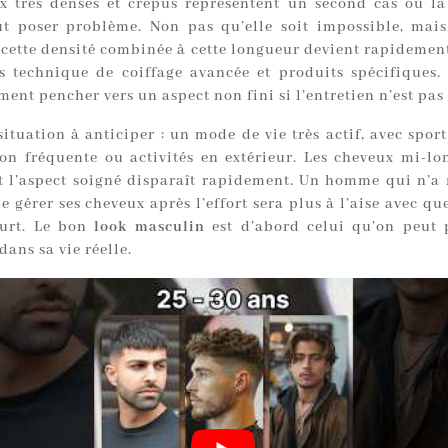
x très denses et crépus représentent un second cas où l
t poser problème. Non pas qu’elle soit impossible, mai
cette densité combinée à cette longueur devient rapidement 
s technique de coiffage avancée et produits spécifiques. 
ment pencher vers un aspect non fini si l’entretien n’est pas
ituation à anticiper : un mode de vie très actif, avec spor
ion fréquente ou activités en extérieur. Les cheveux mi-lon
et l’aspect soigné disparaît rapidement. Un homme qui n’a 
de gérer ses cheveux après l’effort sera plus à l’aise avec q
ourt. Le bon
look masculin
est d’abord celui qu’on peut 
dans sa vie réelle.