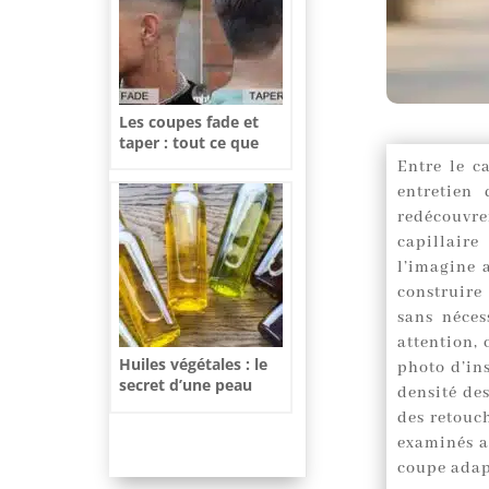
Les coupes fade et
taper : tout ce que
vous devez savoir
Entre le c
pour choisir le style
entretien
parfait
redécouvren
capillaire
l’imagine 
construire
sans néces
attention, 
Huiles végétales : le
photo d’ins
secret d’une peau
densité des
sèche nourrie et
des retouch
rayonnante
examinés av
coupe adapt