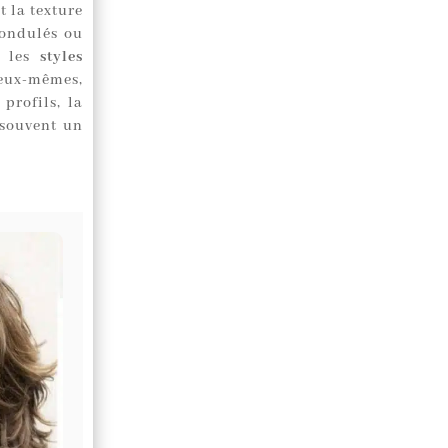
t la texture
 ondulés ou
e les
styles
eux-mêmes,
profils, la
 souvent un