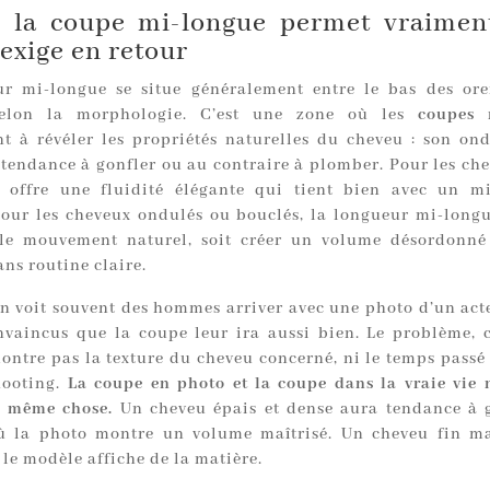
 la coupe mi-longue permet vraiment
 exige en retour
r mi-longue se situe généralement entre le bas des orei
selon la morphologie. C’est une zone où les
coupes 
 à révéler les propriétés naturelles du cheveu : son ond
 tendance à gonfler ou au contraire à plomber. Pour les che
re offre une fluidité élégante qui tient bien avec un 
Pour les cheveux ondulés ou bouclés, la longueur mi-longu
le mouvement naturel, soit créer un volume désordonné 
ans routine claire.
on voit souvent des hommes arriver avec une photo d’un act
onvaincus que la coupe leur ira aussi bien. Le problème, c
ntre pas la texture du cheveu concerné, ni le temps passé à
hooting.
La coupe en photo et la coupe dans la vraie vie 
a même chose.
Un cheveu épais et dense aura tendance à 
où la photo montre un volume maîtrisé. Un cheveu fin m
 le modèle affiche de la matière.