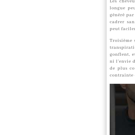
Les cheveu
longue peu
généré par 
cadrer san
peut facile
Troisième s
transpirat
gonflent, 
ni l’envie 
de plus c
contrainte 