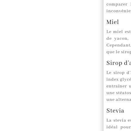
comparer l
inconvénien
Miel
Le miel es
de yacon,
Cependant,
que le siro
Sirop d’
Le sirop d
index glyc
entraîner 
une stéatos
une alterna
Stevia
La stevia e
idéal pour