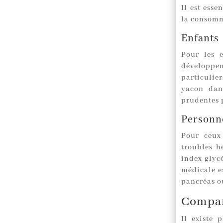
Il est ess
la consomm
Enfants
Pour les e
développem
particulier
yacon dans
prudentes p
Personne
Pour ceux
troubles h
index glyc
médicale e
pancréas ou
Compar
Il existe 