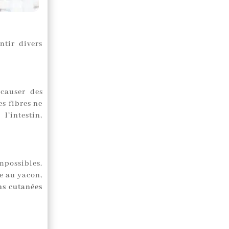
ntir divers
causer des
es fibres ne
’intestin,
mpossibles.
e au yacon,
ns cutanées