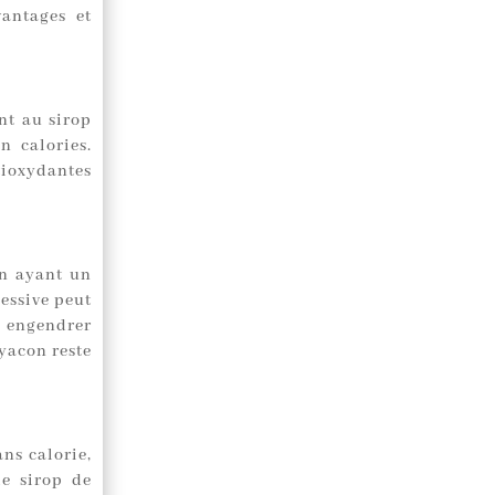
vantages et
nt au sirop
n calories.
tioxydantes
en ayant un
essive peut
t engendrer
yacon reste
ns calorie,
le sirop de