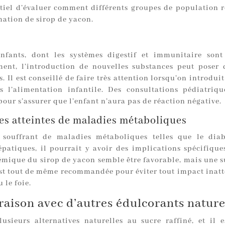
entiel d’évaluer comment différents groupes de population r
ation de sirop de yacon.
nfants, dont les systèmes digestif et immunitaire son
ent, l’introduction de nouvelles substances peut poser 
s. Il est conseillé de faire très attention lorsqu’on introduit
 l’alimentation infantile. Des consultations pédiatriqu
our s’assurer que l’enfant n’aura pas de réaction négative.
s atteintes de maladies métaboliques
 souffrant de maladies métaboliques telles que le diab
épatiques, il pourrait y avoir des implications spécifiques
émique du sirop de yacon semble être favorable, mais une s
st tout de même recommandée pour éviter tout impact inatt
 le foie.
aison avec d’autres édulcorants nature
plusieurs alternatives naturelles au sucre raffiné, et il e