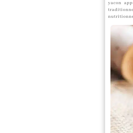
yacon appo
traditionn
nutritionne