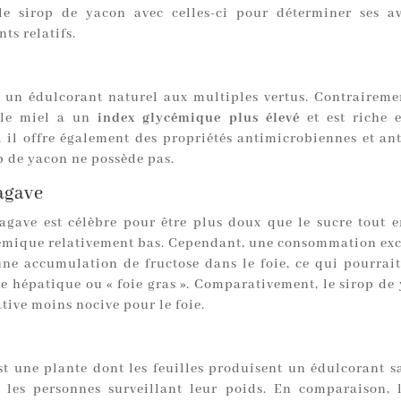
e sirop de yacon avec celles-ci pour déterminer ses a
ts relatifs.
t un édulcorant naturel aux multiples vertus. Contraireme
 le miel a un
index glycémique plus élevé
et est riche e
 il offre également des propriétés antimicrobiennes et an
p de yacon ne possède pas.
agave
’agave est célèbre pour être plus doux que le sucre tout 
émique relativement bas. Cependant, une consommation exc
une accumulation de fructose dans le foie, ce qui pourrai
e hépatique ou « foie gras ». Comparativement, le sirop de 
tive moins nocive pour le foie.
st une plante dont les feuilles produisent un édulcorant sa
 les personnes surveillant leur poids. En comparaison, 