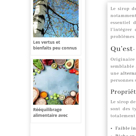
Le sirop d
notamment
essentiel 
l’intégrer
problèmes 
Les vertus et
Qu’est-
bienfaits peu connus
de la sève de bouleau
Originaire
semblable à
une
altern
personnes 
Propriét
Le sirop d
sont des 
Rééquilibrage
alimentaire avec
totalement
Cercle : La révolution
de la perte de poids
Faible i