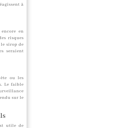
éagissent à
t encore en
des risques
 le sirop de
es seraient
ète ou les
. Le faible
urveillance
endu sur le
ls
st utile de