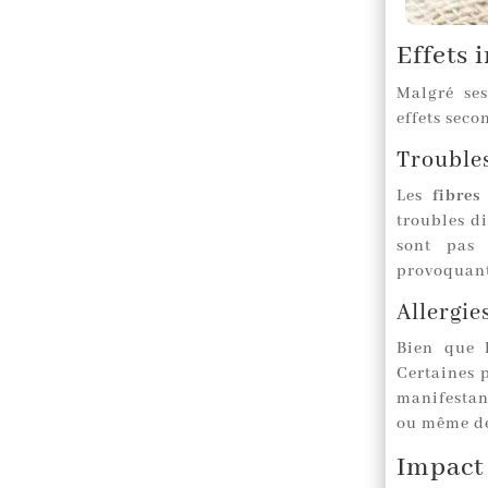
Effets 
Malgré ses
effets sec
Troubles
Les
fibres
troubles di
sont pas 
provoquan
Allergie
Bien que l
Certaines 
manifestan
ou même d
Impact 