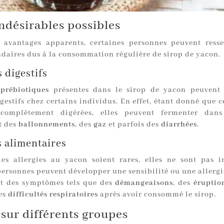
indésirables possibles
 avantages apparents, certaines personnes peuvent resse
ondaires dus à la consommation régulière de sirop de yacon.
 digestifs
 prébiotiques
présentes dans le sirop de yacon peuvent 
gestifs chez certains individus. En effet, étant donné que c
complètement digérées, elles peuvent fermenter dans l
t des
ballonnements
, des
gaz
et parfois des
diarrhées
.
s alimentaires
es allergies au yacon soient rares, elles ne sont pas i
personnes peuvent développer une sensibilité ou une allergi
t des symptômes tels que des
démangeaisons
, des
éruptio
es
difficultés respiratoires
après avoir consommé le sirop.
sur différents groupes