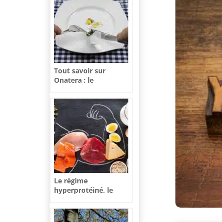
Tout savoir sur
Onatera : le
spécialiste en
naturopathie
Le régime
hyperprotéiné, le
meilleur moyen de
perdre du poids