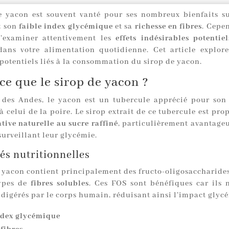
e yacon est souvent vanté pour ses nombreux bienfaits su
 son
faible index glycémique
et sa
richesse en fibres
. Cepen
d’examiner attentivement les
effets indésirables potentiel
 dans votre alimentation quotidienne. Cet article explore
potentiels liés à la consommation du sirop de yacon.
ce que le sirop de yacon ?
 des Andes, le yacon est un tubercule apprécié pour son
 celui de la poire. Le sirop extrait de ce tubercule est pr
ative naturelle au sucre raffiné
, particulièrement avantageu
surveillant leur glycémie.
és nutritionnelles
e yacon contient principalement des fructo-oligosaccharides
types de
fibres solubles
. Ces FOS sont bénéfiques car ils 
 digérés par le corps humain, réduisant ainsi l’impact glyc
ndex glycémique