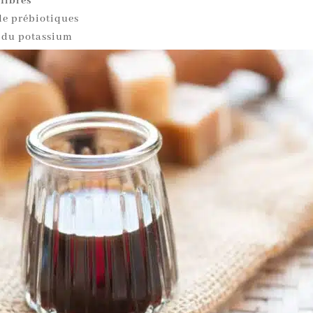
 fibres
de prébiotiques
 du potassium