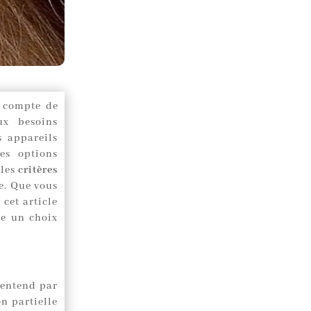
ir compte de
ux besoins
s appareils
es options
 les
critères
e. Que vous
cet article
re un choix
 entend par
n partielle