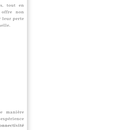
es, tout en
 offre non
 leur perte
elle.
de manière
 expérience
onnectivité