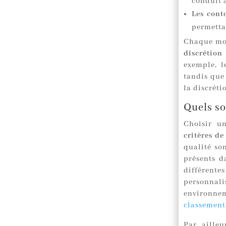
conduit a
Les conto
permettan
Chaque mod
discrétion
exemple, l
tandis que 
la discréti
Quels so
Choisir un
critères d
qualité so
présents da
différent
personnal
environne
classement
Par ailleu