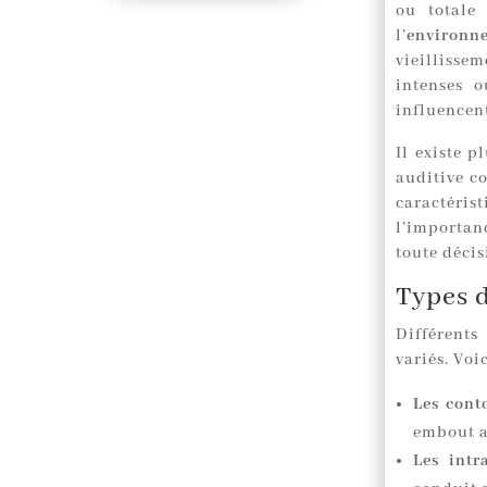
ou totale
l’
environn
vieillisse
intenses o
influencent
Il existe p
auditive c
caractérist
l’importan
toute décis
Types d
Différents
variés. Voi
Les conto
embout au
Les intr