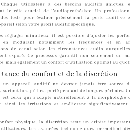
. Chaque utilisateur a des besoins auditifs uniques, e
ent le rôle crucial de l’audioprothésiste. Un professionn
 des tests pour évaluer précisément la perte auditive 
ppareil selon votre
profil auditif spécifique
.
s réglages minutieux, il est possible d’ajuster les perf
l, en modulant notamment les fréquences et en af
ions de canal selon les circonstances audio auxquelle
ment exposé. Ce processus garantit non seulement un 
e, mais également un confort d’utilisation optimal au quot
tance du confort et de la discrétion
c un appareil auditif ne devrait jamais être source 
, surtout lorsqu’il est porté pendant de longues périodes. U
 est celui qui s’adapte naturellement à la morphologie de
 ainsi les irritations et améliorant significativement
onfort physique
, la
discrétion
reste un critère importan
tilisateurs. Les avancées technologiques permettent d