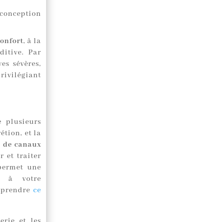
 conception
onfort
, à la
itive. Par
es sévères,
rivilégiant
e plusieurs
étion, et la
 de canaux
 et traiter
permet une
il à votre
mprendre
ce
erie et les