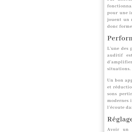
fonctionna
pour une in
jouent un r
donc former
Perform
L’une des 
auditif e
d’amplifie
situations.
Un bon app
et réductio
sons perti
modernes i
l’écoute d
Réglage
Avoir un 