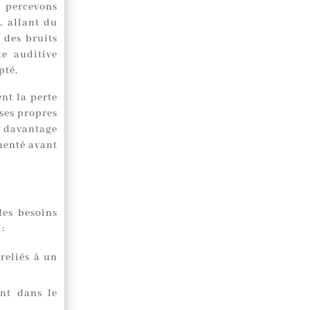
 percevons
, allant du
 des bruits
te auditive
pté.
nt la perte
ses propres
nt davantage
enté avant
des besoins
:
 reliés à un
nt dans le