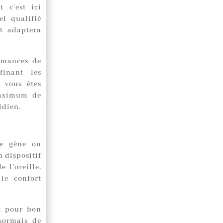
t c’est ici
el qualifié
et adaptera
ormances de
finant les
s vous êtes
maximum de
idien.
de gêne ou
n dispositif
 l’oreille,
 le confort
t pour bon
ésormais de