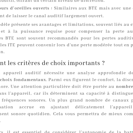
uditif, offrant un certain niveau de discrétion.
urs d’oreilles ouverts :
Similaires aux BTE mais avec une
t de laisser le canal auditif largement ouvert.
èle présente ses avantages et limitations, souvent liés au
c
et à la puissance requise pour compenser la perte aud
es BTE sont souvent recommandés pour les pertes auditiv
les ITE peuvent convenir lors d’une perte modérée tout en p
on.
nt les critères de choix importants ?
 appareil auditif nécessite une analyse approfondie d
e choix fondamentaux
. Parmi eux figurent le confort, la discr
nore. Une attention particulière doit être portée au
nombre
ns l’appareil, car ils déterminent sa capacité à distinguer
es fréquences sonores. Un plus grand nombre de canaux 
isation accrue en ajustant délicatement l’appare
ment sonore quotidien. Cela vous permettra de mieux co
.
rs, il est essentiel de considérer l’autonomie de la batt