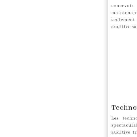
concevoir 
maintenan
seulement 
auditive sa
Technol
Les techn
spectacula
auditive t