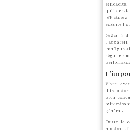
efficacité
qu’intervi
effectuera
ensuite l’a
Grâce à de
l’apparei
configurat
régulière
performanc
L’impor
Vivre ave
d’inconfort
bien conçu
minimisant
général.
Outre le
c
nombre d’u