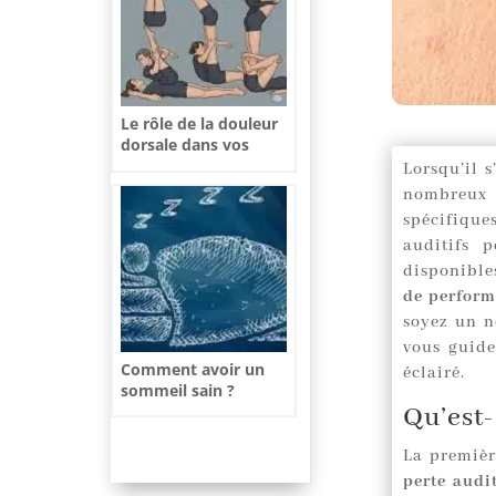
Le rôle de la douleur
dorsale dans vos
interactions sociales
Lorsqu’il 
nombreux 
spécifique
auditifs 
disponible
de perform
soyez un n
vous guide
Comment avoir un
éclairé.
sommeil sain ?
Qu’est-
La premièr
perte audi