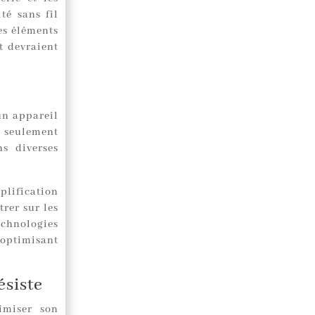
té sans fil
es éléments
t devraient
un appareil
 seulement
ns diverses
plification
trer sur les
echnologies
 optimisant
ésiste
imiser son