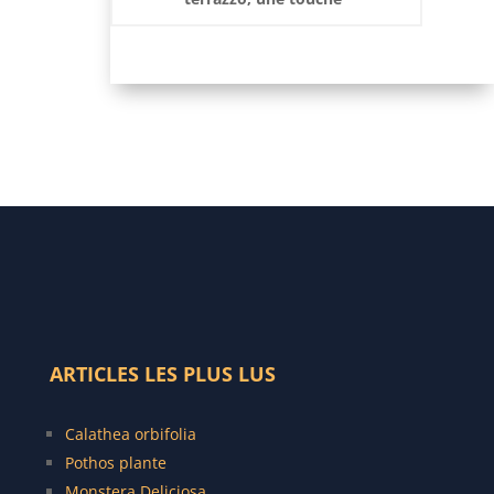
moderne pour vos
espaces
ARTICLES LES PLUS LUS
C
alathea orbifolia
Pothos plante
Monstera Deliciosa