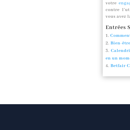
votre
enga
contre l’u
vous avez l
Entrées S
Comment 
Bien-êtr
Calendri
en un mome
Betfair 