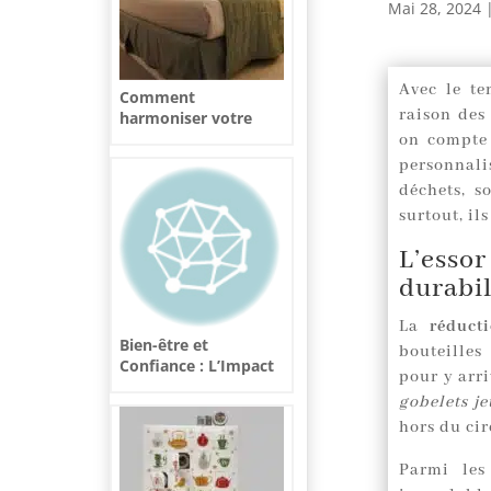
Mai 28, 2024
Avec le te
Comment
raison des
harmoniser votre
linge de lit avec la
on compte 
décoration ?
personnal
déchets, s
surtout, il
L’esso
durabil
La
réduct
Bien-être et
bouteilles
Confiance : L’Impact
pour y arri
d’une Coupe Adaptée
gobelets je
à sa Morphologie
hors du cir
Parmi les 