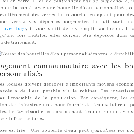
 ou en verre. Elles
ne contiennent pas de bisphénol A
, 
pour la santé. Avec une bouteille d’eau personnalisée, vo
régulièrement des verres. En revanche, en optant pour
des
vous verrez vos dépenses augmenter. En utilisant u
le avec logo
, il vous suffit de les remplir au besoin. Il 
qu’une fois inutiles, elles doivent être déposées dans 
u de traitement.
agement communautaire avec les bou
ersonnalisés
tés locales doivent déployer d’importants moyens écono
’accès à de l’eau potable
via le robinet. Ces investiss
ar l’ensemble de la population. Par conséquent, les c
tion des infrastructures pour fournir de l’eau salubre et p
les. En favorisant et en consommant l’eau du robinet, vous
 ces infrastructures.
se est liée ! Une bouteille d’eau peut
symboliser vos con