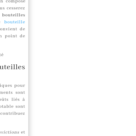
un composé
us cesserez
 bouteilles
ne
bouteille
convient de
un point de
teilles
miques pour
ements sont
oûts liés à
otable sont
 contribuez
victions
et