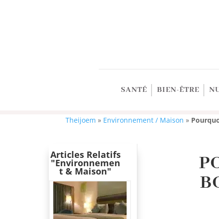
SANTÉ
BIEN-ÊTRE
N
Theijoem
»
Environnement / Maison
»
Pourquo
Articles Relatifs
P
"Environnemen
T & Maison"
B