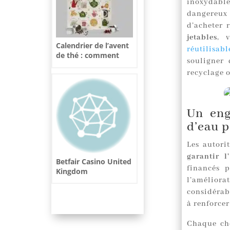
inoxydable
dangereux 
d’acheter 
jetables
, 
Calendrier de l’avent
réutilisab
de thé : comment
souligner 
transformer chaque
recyclage o
matin de décembre
en un moment cosy
et délicieux
Un eng
d’eau p
Les autori
garantir l
Betfair Casino United
financés p
Kingdom
l’améliora
considérab
à renforcer
Chaque cho