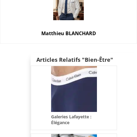
Matthieu BLANCHARD
Articles Relatifs "Bien-Être"
Galeries Lafayette :
Élégance
intemporelle à
travers les caleçons