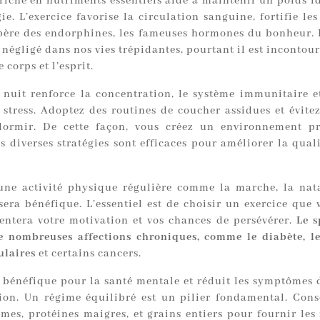
riche en nutriments essentiels aide à maintenir un poids id
ie. L’exercice favorise la circulation sanguine, fortifie le
libère des endorphines, les fameuses hormones du bonheur.
 négligé dans nos vies trépidantes, pourtant il est inconto
 corps et l’esprit.
nuit renforce la concentration, le système immunitaire et
 stress. Adoptez des routines de coucher assidues et évitez
dormir. De cette façon, vous créez un environnement pr
s diverses stratégies sont efficaces pour améliorer la qual
une activité physique régulière comme la marche, la nat
sera bénéfique. L’essentiel est de choisir un exercice que 
ntera votre motivation et vos chances de persévérer.
Le s
e nombreuses affections chroniques, comme le diabète, l
ulaires
et certains cancers.
i bénéfique pour la santé mentale et réduit les symptômes d
ion. Un régime équilibré est un pilier fondamental. Co
umes, protéines maigres, et grains entiers pour fournir les