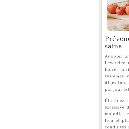
Préven
saine
Adopter un
l’exercice,
Boire suf
systèmes 
digestion,
par jour e
Éliminez 
excessive 
maladies c
lieu et pl
conduites n