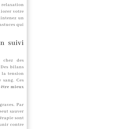
e relaxation
iorer votre
aintenez un
’astuces qui
n suivi
i chez des
 Des bilans
 la tension
e sang. Ces
 être mieux
graves. Par
peut sauver
hérapie sont
unir contre