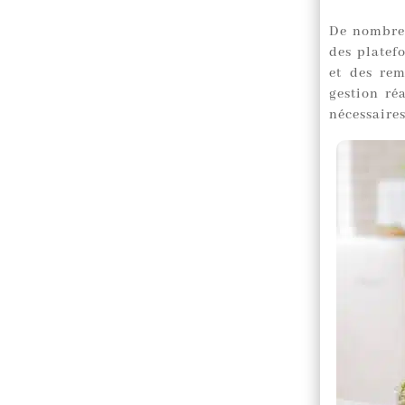
De nombreu
des platef
et des rem
gestion réa
nécessaire