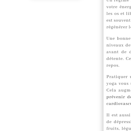
Un régime 
votre énerg
les os et 
est souvent
régénérer le
Une bonne 
niveaux de
avant de 
détente. Ce
repos.
Pratiquer 
yoga vous 
Cela augme
prévenir d
cardiovasc
Il est auss
de dépress
fruits, lég