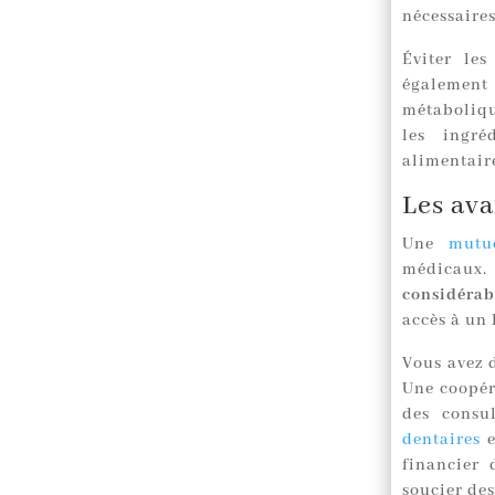
nécessaire
Éviter les
également
métaboliqu
les ingré
alimentair
Les av
Une
mutu
médicaux.
considérab
accès à un 
Vous avez d
Une coopéra
des consul
dentaires
e
financier 
soucier des