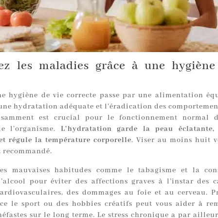
ez les maladies grâce à une hygiène
e hygiène de vie correcte passe par une alimentation équ
 une hydratation adéquate et l’éradication des comportement
fisamment est crucial pour le fonctionnement normal d
de l’organisme.
L’hydratation garde la peau éclatante, 
 et régule la température corporelle
. Viser au moins huit v
st recommandé.
les mauvaises habitudes comme le tabagisme et la co
d’alcool pour éviter des affections graves à l’instar des c
ardiovasculaires, des dommages au foie et au cerveau. P
ace le sport ou des hobbies créatifs peut vous aider à re
éfastes sur le long terme. Le stress chronique a par ailleur