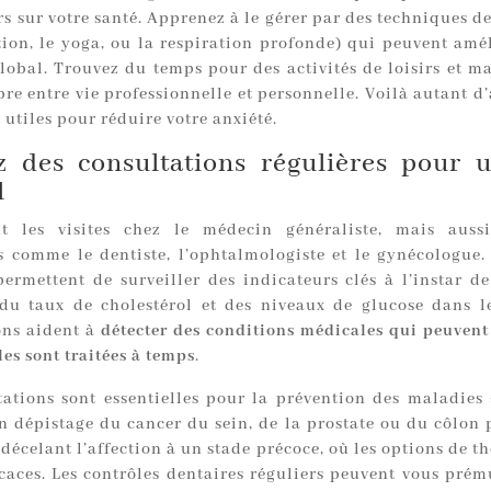
s sur votre santé. Apprenez à le gérer par des techniques d
tion, le yoga, ou la respiration profonde) qui peuvent amél
global. Trouvez du temps pour des activités de loisirs et m
re entre vie professionnelle et personnelle. Voilà autant d
 utiles pour réduire votre anxiété.
ez des consultations régulières pour u
l
ut les visites chez le médecin généraliste, mais auss
es comme le dentiste, l’ophtalmologiste et le gynécologue.
permettent de surveiller des indicateurs clés à l’instar de
, du taux de cholestérol et des niveaux de glucose dans l
ons aident à
détecter des conditions médicales qui peuvent
lles sont traitées à temps
.
tations sont essentielles pour la prévention des maladies 
n dépistage du cancer du sein, de la prostate ou du côlon 
 décelant l’affection à un stade précoce, où les options de t
icaces. Les contrôles dentaires réguliers peuvent vous prém