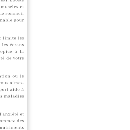
éal, booste
s muscles et
 Le sommeil
urnable pour
 limite les
 les écrans
opice à la
ité de votre
ation ou le
vous aimez.
port aide à
es maladies
’anxiété et
nsommez des
 nutriments