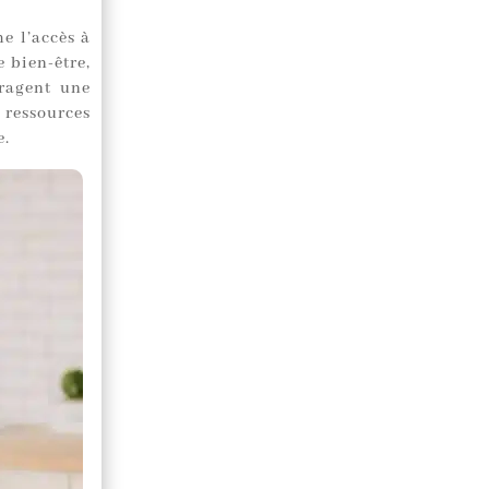
e l’accès à
 bien-être,
uragent une
 ressources
e.