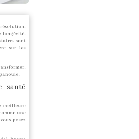
résolution.
 longévité.
taires sont
ent sur les
ransformer,
épanouie.
e santé
e meilleure
, comme
une
, vous posez