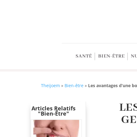
SANTÉ
BIEN-ÊTRE
N
Theijoem
»
Bien-être
»
Les avantages d’une bo
LE
Articles Relatifs
"Bien-Être"
GE