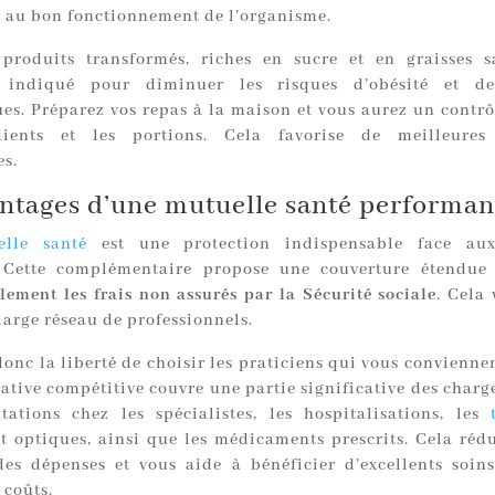
s au bon fonctionnement de l’organisme.
 produits transformés, riches en sucre et en graisses s
 indiqué pour diminuer les risques d’obésité et de
es. Préparez vos repas à la maison et vous aurez un contrôl
dients et les portions. Cela favorise de meilleures
es.
antages d’une mutuelle santé performan
elle santé
est une protection indispensable face au
 Cette complémentaire propose une couverture étendu
lement les frais non assurés par la Sécurité sociale
. Cela
large réseau de professionnels.
onc la liberté de choisir les praticiens qui vous convienne
tive compétitive couvre une partie significative des charge
tations chez les spécialistes, les hospitalisations, les
t optiques, ainsi que les médicaments prescrits. Cela rédu
des dépenses et vous aide à bénéficier d’excellents soin
 coûts.