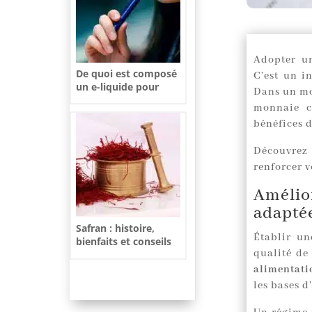
Adopter un
De quoi est composé
C’est un i
un e-liquide pour
Dans un mon
cigarette
monnaie co
électronique ?
bénéfices d
Découvrez 
renforcer v
Amélio
adapté
Safran : histoire,
Établir un
bienfaits et conseils
qualité de
d’utilisation
alimentati
les bases d