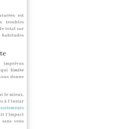
aturées est
s troubles
e total sur
 habitudes
te
x imprévus
e qui
limite
 vous donne
nt le mieux.
s à l’instar
traitements
it l’impact
s sans vous