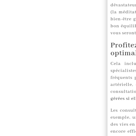
dévastateur
(la médita
bien-être 
bon équilib
vous seront
Profit
optima
Cela incl
spécialist
fréquents 
artérielle
consultati
gérées si e
Les consul
exemple, u
des vies en
encore eff