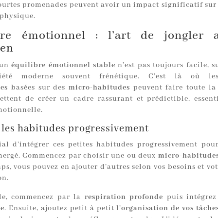
urtes promenades peuvent avoir un impact significatif sur 
 physique.
bre émotionnel : l’art de jongler 
ien
 un
équilibre émotionnel stable
n’est pas toujours facile, 
ciété moderne souvent frénétique. C’est là où 
es
basées sur des
micro-habitudes
peuvent faire toute la 
ettent de créer un cadre rassurant et prédictible, essent
motionnelle.
 les habitudes progressivement
cial d’intégrer ces petites habitudes progressivement pou
mergé. Commencez par choisir une ou deux
micro-habitude
ps, vous pouvez en ajouter d’autres selon vos besoins et vo
on.
le, commencez par la
respiration profonde
puis intégre
ne
. Ensuite, ajoutez petit à petit l’
organisation de vos tâche