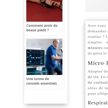
Comment avoir de
Avez-vous
beaux pieds ?
demandez c
routine ? 
simples 
minutes
o
de gérer le 
Micro-h
Adopter d
de vie
. En 
Une tonne de
de cortisol
conseils essentiels
pour bien choisir et
aléas de l
entretenir votre
pour allég
matériel
Respirat