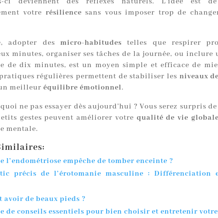
s-ci deviennent des réflexes naturels. L’idée est de
vement votre
résilience
sans vous imposer trop de change
é, adopter des
micro-habitudes
telles que respirer pr
ux minutes, organiser ses tâches de la journée, ou inclure
e de dix minutes, est un moyen simple et efficace de mie
 pratiques régulières permettent de stabiliser les
niveaux de
 un meilleur
équilibre émotionnel
.
quoi ne pas essayer dès aujourd’hui ? Vous serez surpris de
petits gestes peuvent améliorer votre
qualité de vie global
ge mentale.
imilaires:
ue l’endométriose empêche de tomber enceinte ?
tic précis de l’érotomanie masculine : Différenciation 
avoir de beaux pieds ?
 de conseils essentiels pour bien choisir et entretenir votr