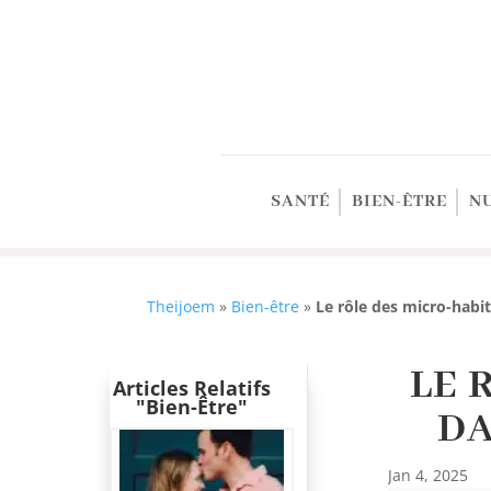
SANTÉ
BIEN-ÊTRE
N
Theijoem
»
Bien-être
»
Le rôle des micro-habi
LE 
Articles Relatifs
"Bien-Être"
DA
Jan 4, 2025