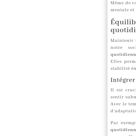
Même de co
mentale et
Équili
quotid
Maintenir
notre so
quotidienn
Elles perm
stabilité é
Intégrer
Il est cru
sentir sub
Avec le tem
d’adaptati
Par exemp
quotidien