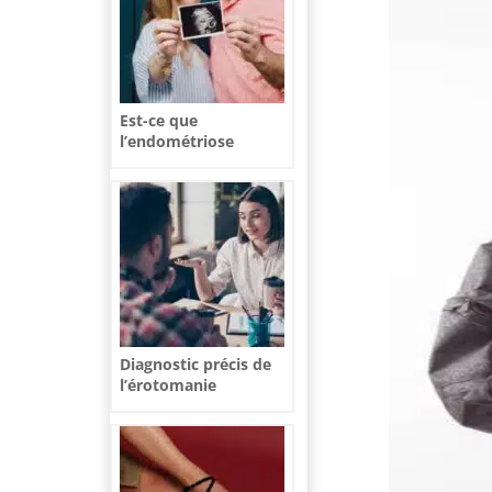
Est-ce que
l’endométriose
empêche de tomber
enceinte ?
Diagnostic précis de
l’érotomanie
masculine :
Différenciation et
prise en charge