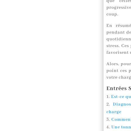
que celle
progressi
coup.
En résum
pendant de
quotidienn
stress. Ces
favorisent
Alors, pour
point ces 
votre char
Entrées S
Est-ce q
Diagnos
charge
Comment 
Une tonne