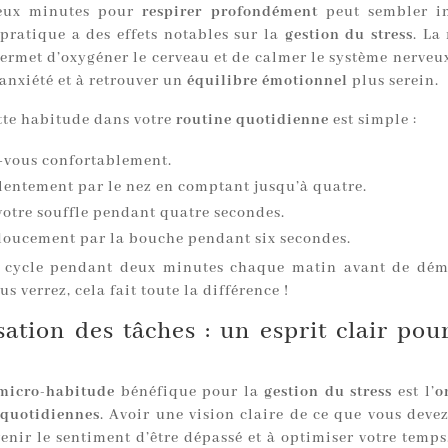
eux minutes pour
respirer profondément
peut sembler in
 pratique a des effets notables sur la
gestion du stress
. La
ermet d’oxygéner le cerveau et de calmer le système nerveux
’anxiété et à retrouver un
équilibre émotionnel
plus serein.
ette habitude dans votre
routine quotidienne
est simple :
z-vous confortablement.
 lentement par le nez en comptant jusqu’à quatre.
votre souffle pendant quatre secondes.
doucement par la bouche pendant six secondes.
 cycle pendant deux minutes chaque matin avant de dém
us verrez, cela fait toute la différence !
ation des tâches : un esprit clair po
micro-habitude
bénéfique pour la
gestion du stress
est l’
o
 quotidiennes
. Avoir une vision claire de ce que vous deve
enir le sentiment d’être dépassé et à optimiser votre temps