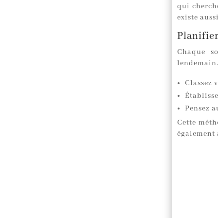
qui cherc
existe auss
Planifie
Chaque so
lendemain. 
Classez 
Établisse
Pensez a
Cette méth
également 