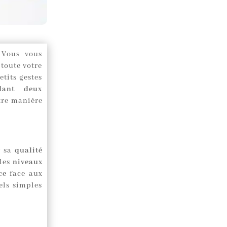
 Vous vous
toute votre
etits gestes
dant deux
tre manière
r sa
qualité
 les
niveaux
ce
face aux
els simples