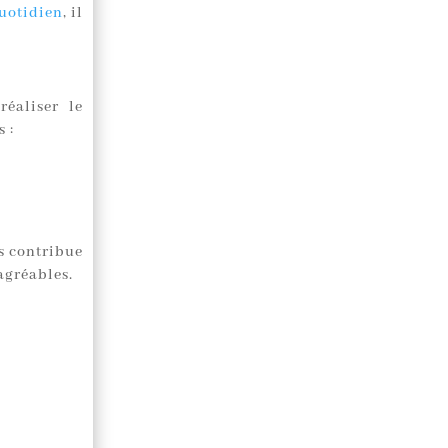
quotidien
, il
éaliser le
 :
s contribue
agréables.