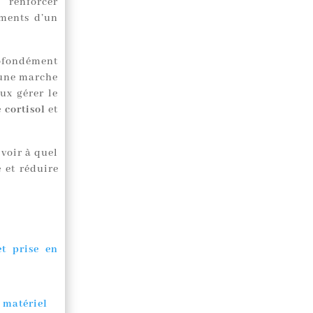
 renforcer
ments d’un
ofondément
 une marche
ux gérer le
 cortisol
et
 voir à quel
e
et réduire
et prise en
e matériel