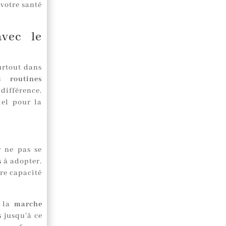
votre santé
avec le
surtout dans
les
routines
différence.
iel pour la
r ne pas se
s
à adopter.
tre capacité
z la
marche
s
jusqu’à ce