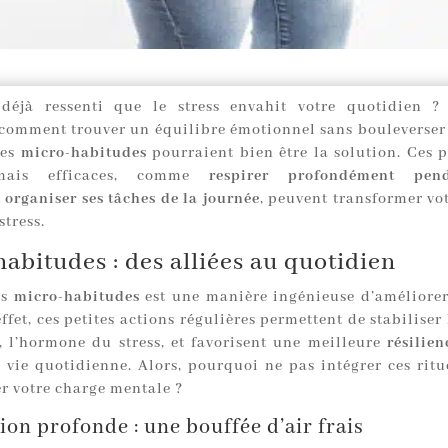
 déjà ressenti que le stress envahit votre quotidien ?
omment trouver un équilibre émotionnel sans bouleverser 
Les
micro-habitudes
pourraient bien être la solution. Ces p
mais efficaces, comme
respirer profondément pen
u
organiser ses tâches de la journée
, peuvent transformer vo
stress.
abitudes : des alliées au quotidien
es
micro-habitudes
est une manière ingénieuse d’améliore
effet, ces petites actions régulières permettent de stabiliser
, l’hormone du stress, et favorisent une meilleure
résilien
a vie quotidienne. Alors, pourquoi ne pas intégrer ces ritu
er votre charge mentale ?
ion profonde : une bouffée d’air frais