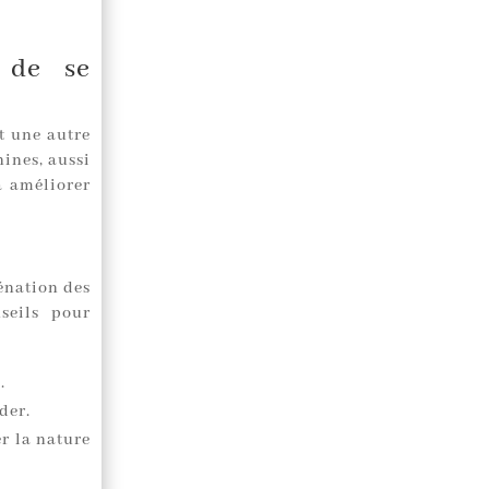
 de se
t une autre
hines, aussi
à améliorer
énation des
seils pour
.
der.
r la nature