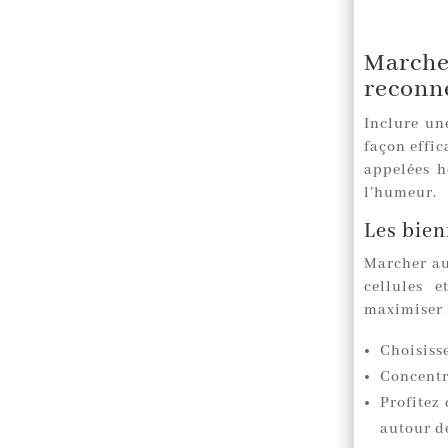
March
reconn
Inclure u
façon effic
appelées h
l’humeur.
Les bien
Marcher au
cellules 
maximiser l
Choisiss
Concentre
Profitez
autour d