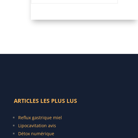
l’adopter cet hiver ?
ARTICLES LES PLUS LUS
Reflux gastrique miel
Lipocavitation avis
Détox numérique