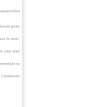
essentielles
 droite pour
er le trait,
r une fine
ugmentant la
 l’intérieur