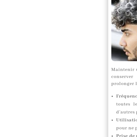
Maintenir 
conserver
prolonger l
Fréquenc
toutes l
d’autres
Utilisat
pour ne 
Prise de 