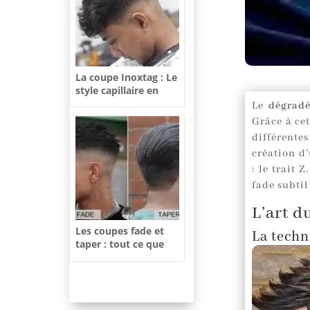
La coupe Inoxtag : Le
style capillaire en
vogue
Le
dégrad
Grâce à cet
différente
création d
: le trait Z
fade subti
L’art 
Les coupes fade et
La techn
taper : tout ce que
vous devez savoir
pour choisir le style
parfait