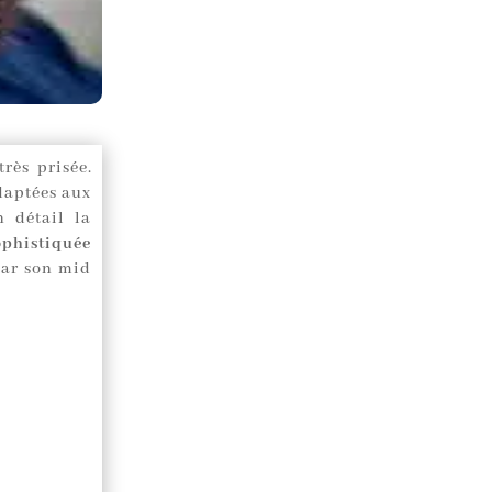
rès prisée.
adaptées aux
n détail la
ophistiquée
par son mid