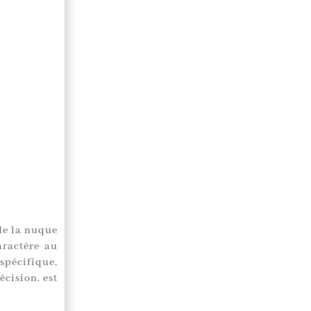
de la nuque
aractère au
spécifique,
cision, est