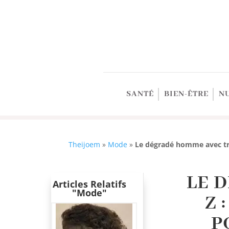
SANTÉ
BIEN-ÊTRE
N
Theijoem
»
Mode
»
Le dégradé homme avec tra
LE 
Articles Relatifs
"Mode"
Z 
P