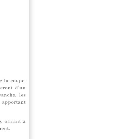
e la coupe.
eront d’un
vanche, les
, apportant
, offrant à
ment.