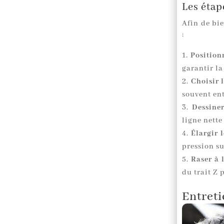
Les étap
Afin de bie
:
Positionn
garantir la
Choisir 
souvent ent
Dessiner
ligne nette
Élargir l
pression su
Raser à l
du trait Z 
Entreti