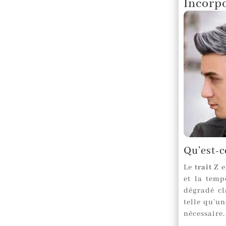
Incorpo
Qu’est-ce
Le
trait Z
e
et la temp
dégradé cl
telle qu’u
nécessaire.