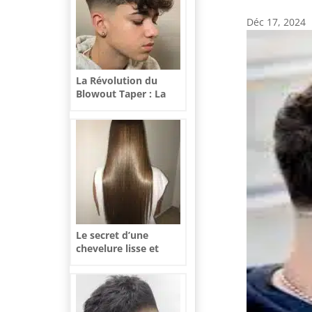
Déc 17, 2024
La Révolution du
Blowout Taper : La
Coupe Qui Change
Tout
Le secret d’une
chevelure lisse et
soyeuse : le kit de
lissage brésilien