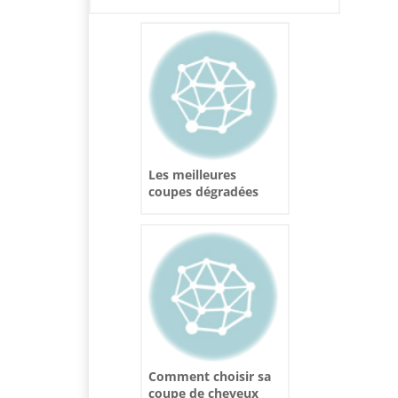
pratiques pour les
petits garçons
Les meilleures
coupes dégradées
pour homme : styles
courts et mi-longs
tendance
Comment choisir sa
coupe de cheveux