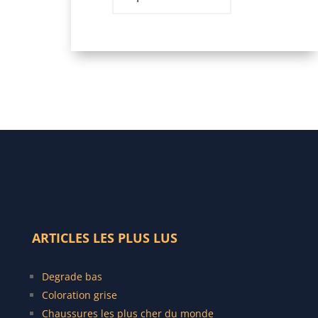
selon la forme de son
visage
ARTICLES LES PLUS LUS
Degrade bas
C
oloration grise
Chaussures les plus cher du monde