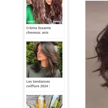
Crème lissante
cheveux: avis
d’experts et
recommandations
adaptées
Les tendances
coiffure 2024 :
inspiration et styles
pour une nouvelle
année