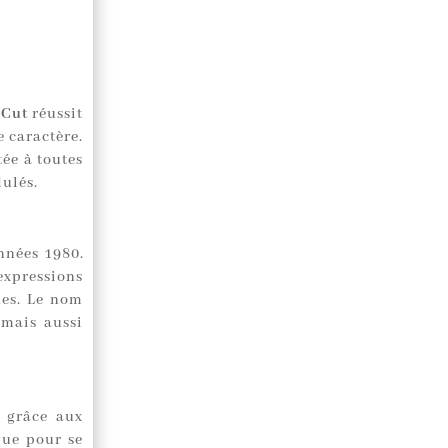
 Cut
réussit
e caractère.
ée à toutes
dulés.
nnées 1980.
xpressions
nes. Le nom
mais aussi
 grâce aux
que pour se