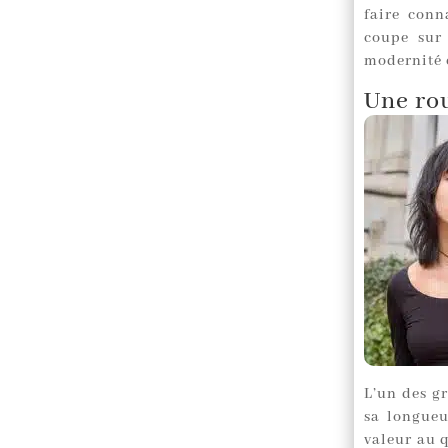
faire conn
coupe sur 
modernité 
Une rou
L’un des g
sa longueu
valeur au q