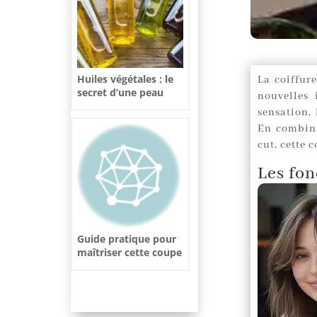
Huiles végétales : le
La coiffur
secret d’une peau
nouvelles 
sèche nourrie et
sensation,
rayonnante
En combina
cut, cette 
Les fo
Guide pratique pour
maîtriser cette coupe
de cheveux étape par
étape