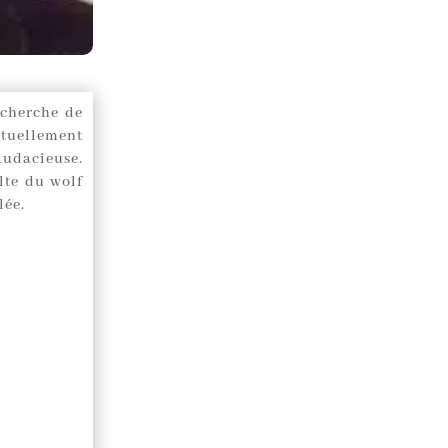
echerche de
ctuellement
audacieuse.
lte du wolf
lée.