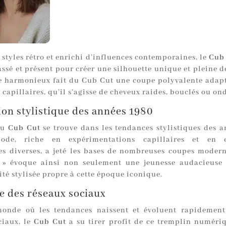
 styles rétro et enrichi d’influences contemporaines, le
Cub
ssé et présent pour créer une silhouette unique et pleine d
 harmonieux fait du Cub Cut une coupe polyvalente adapt
s capillaires, qu’il s’agisse de cheveux raides, bouclés ou on
ion stylistique des années 1980
du
Cub Cut
se trouve dans les tendances stylistiques des a
iode, riche en expérimentations capillaires et en e
es diverses, a jeté les bases de nombreuses coupes moder
 » évoque ainsi non seulement une jeunesse audacieuse 
ité stylisée propre à cette époque iconique.
e des réseaux sociaux
onde où les tendances naissent et évoluent rapidement
ciaux, le
Cub Cut
a su tirer profit de ce tremplin numéri