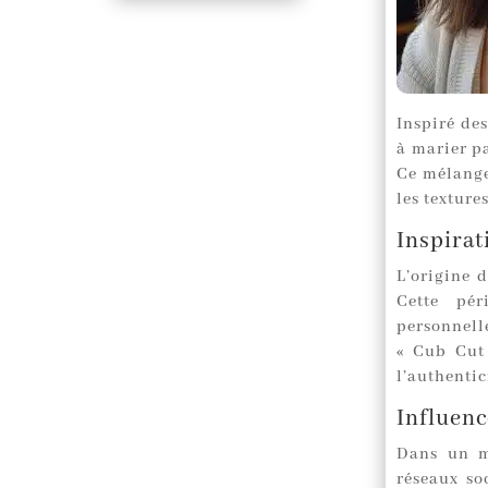
Inspiré des
à marier pa
Ce mélange
les texture
Inspirat
L’origine 
Cette pér
personnell
« Cub Cut
l’authentic
Influenc
Dans un m
réseaux so