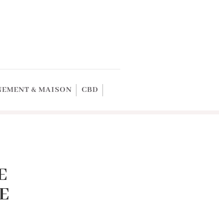
EMENT & MAISON
CBD
E
E