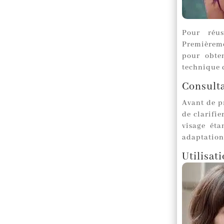
Pour réu
Premièremen
pour obten
technique 
Consulta
Avant de pr
de clarifie
visage éta
adaptations
Utilisat