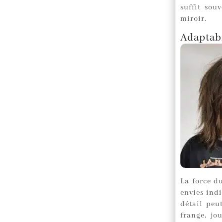
suffit sou
miroir.
Adaptabi
La force 
envies indi
détail peut
frange, jo