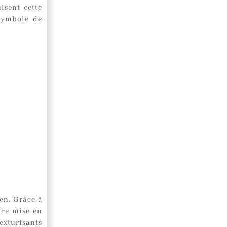
lsent cette
 symbole de
ien. Grâce à
tre mise en
exturisants