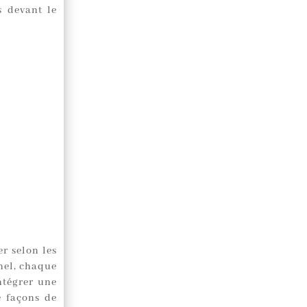
s devant le
r selon les
nel, chaque
ntégrer une
e façons de