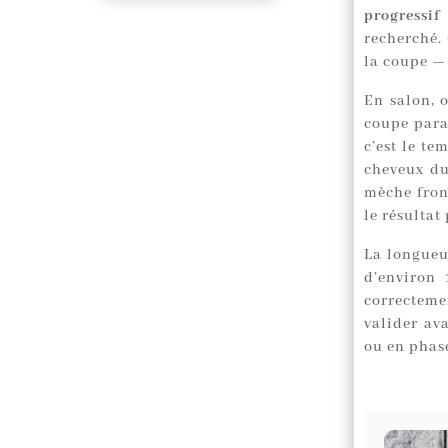
progressif
recherché. 
la coupe — 
En salon, 
coupe paraî
c’est le te
cheveux du
mèche front
le résultat
La longueu
d’environ
correcteme
valider av
ou en phas