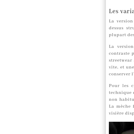
Les vari
La version
dessus str
plupart de
La versio
contraste 
streetwear 
vite, et un
conserver l’
Pour les c
technique 
non habitué
La mèche f
visière dis