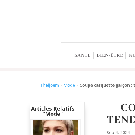
SANTÉ
BIEN-ÊTRE
N
Theijoem
»
Mode
»
Coupe casquette garçon : t
CO
Articles Relatifs
"Mode"
TEND
Sep 4, 2024