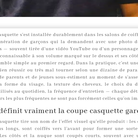
squette s’est installée durablement dans les salons de coif
nération de garçons qui la demandent avec une photo d
as — souvent tirée d’une vidéo YouTube ou d’un personnag
econnaissable à son volume marqué sur le dessus et ses côté
emble simple au premier regard. Dans la pratique, c’est un
bien réussir ou très mal tourner selon une dizaine de par
e parents et de jeunes sous-estiment au moment de s’asse
La forme du visage, la texture des cheveux, le choix du d
tilisés au quotidien, la fréquence d’entretien — chaque dét
urs les plus fréquentes ne sont pas forcément celles qu’on i
définit vraiment la coupe casquette ga
squette tire son nom de l’effet visuel qu’elle produit : le
us longs, sont coiffés vers l’avant pour former une sorte
 Les côtés et la nuque sont coupés courts, souvent avec