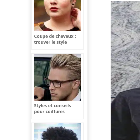
Coupe de cheveux :
trouver le style
parfait en fonction de
la forme de votre
visage
Styles et conseils
pour coiffures
d’hommes blonds
modernes