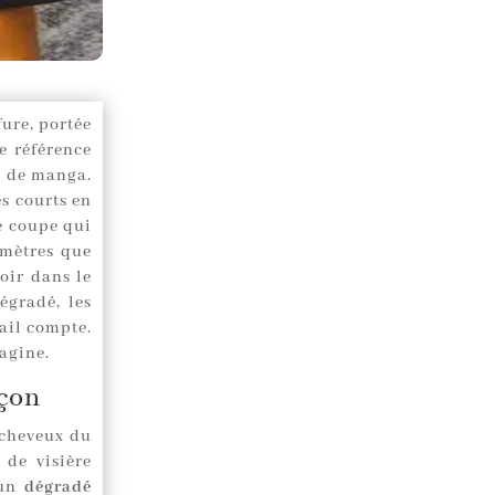
fure, portée
e référence
e de manga.
s courts en
e coupe qui
amètres que
oir dans le
égradé, les
ail compte.
magine.
rçon
s cheveux du
 de visière
 un
dégradé