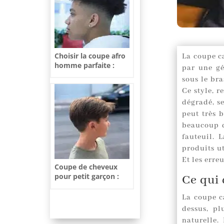
Choisir la coupe afro
La coupe ca
homme parfaite :
par une gé
conseils et tendances
sous le br
Ce style, r
dégradé, s
peut très 
beaucoup d
fauteuil. 
produits u
Et les erre
Coupe de cheveux
pour petit garçon :
Ce qui 
tendances, astuces et
inspirations 2025
La coupe ca
dessus, pl
naturelle.