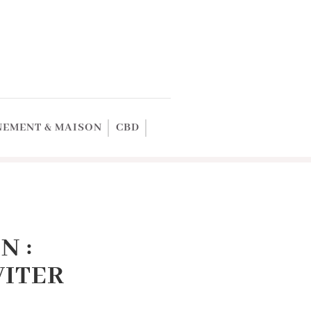
EMENT & MAISON
CBD
N :
VITER