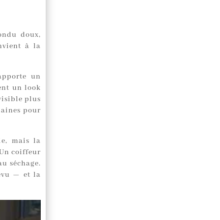
fondu doux,
nvient à la
apporte un
ent un look
visible plus
emaines pour
ie, mais la
Un coiffeur
 au séchage.
évu — et la