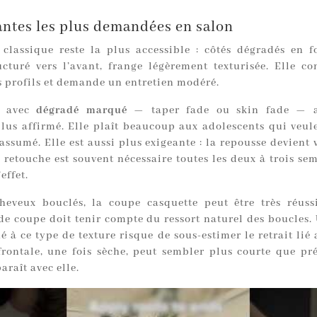
antes les plus demandées en salon
 classique reste la plus accessible : côtés dégradés en 
ucturé vers l’avant, frange légèrement texturisée. Elle co
s profils et demande un entretien modéré.
n avec
dégradé marqué
— taper fade ou skin fade — 
plus affirmé. Elle plaît beaucoup aux adolescents qui veul
assumé. Elle est aussi plus exigeante : la repousse devient 
e retouche est souvent nécessaire toutes les deux à trois s
effet.
heveux bouclés, la coupe casquette peut être très réuss
de coupe doit tenir compte du ressort naturel des boucles. 
 à ce type de texture risque de sous-estimer le retrait lié
rontale, une fois sèche, peut sembler plus courte que pr
paraît avec elle.