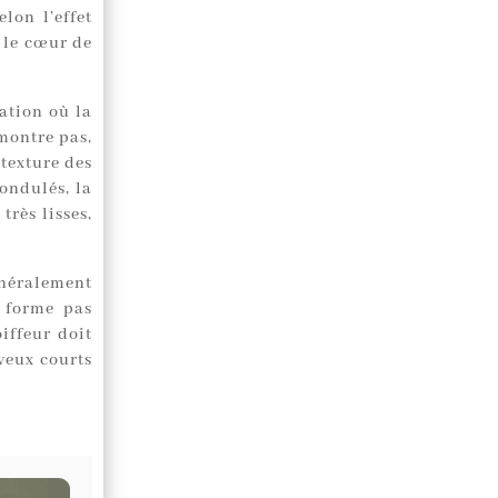
lon l’effet
t le cœur de
ation où la
 montre pas,
 texture des
ondulés, la
très lisses,
énéralement
 forme pas
iffeur doit
veux courts