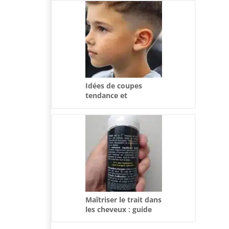
style parfait
Idées de coupes
tendance et
pratiques pour les
petits garçons
Maîtriser le trait dans
les cheveux : guide
pas à pas pour un
look impeccable