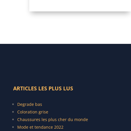
ARTICLES LES PLUS LUS
Degrade bas
C
oloration grise
Chaussures les plus cher du monde
Mode et tendance 2022