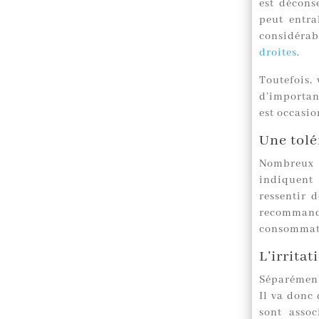
est déconse
peut entra
considéra
droites
.
Toutefois,
d’importan
est occasio
Une tolé
Nombreux 
indiquent
ressentir d
recomman
consommati
L’irrita
Séparément,
Il va donc 
sont assoc