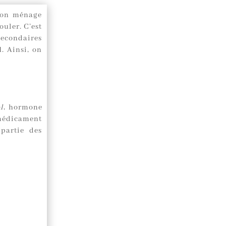
bon ménage
uler. C’est
secondaires
l
. Ainsi, on
l
, hormone
médicament
partie des