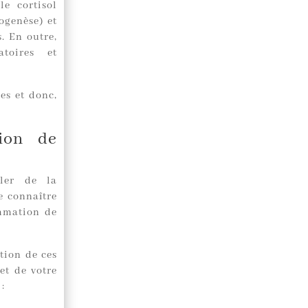
e cortisol
ogenèse) et
. En outre,
atoires et
es et donc,
ion de
ler de la
e connaître
ommation de
tion de ces
et de votre
 :