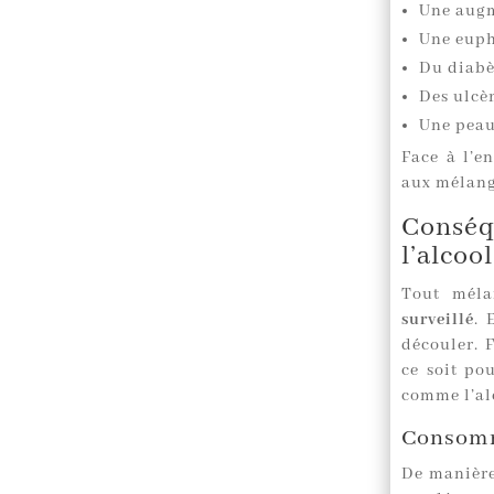
Une augme
Une euph
Du diabè
Des ulcèr
Une peau 
Face à l’en
aux mélang
Conséq
l’alcool
Tout méla
surveillé
. 
découler. 
ce soit po
comme l’al
Consomm
De manière