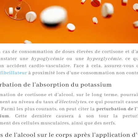
n cas de consommation de doses élevées de cortisone et d’a
onstater une
hypoglycémie
ou une
hyperglycémie
, ce q
un accident cardio-vasculaire. Face à cela, assurez-vous 
fibrillateur
à proximité lors d’une consommation non contr
rbation de l’absorption du potassium
ation de cortisone et d’alcool, sur le long terme, pourrai
ment au niveau du taux
d’électrolytes
, ce qui pourrait cause
 Parmi les plus courants, on peut citer la
perturbation de l
sium
. Cette dernière causera à son tour la pertur
ment des cellules musculaires, ainsi que des nerfs.
ts de l’alcool sur le corps après l’application d