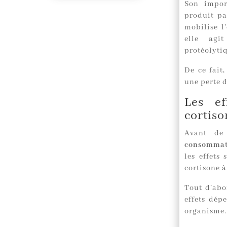
Son impor
produit pa
mobilise l’
elle agit
protéolyti
De ce fait
une perte d
Les e
cortiso
Avant de
consommati
les effets
cortisone à
Tout d’abo
effets dép
organisme. 