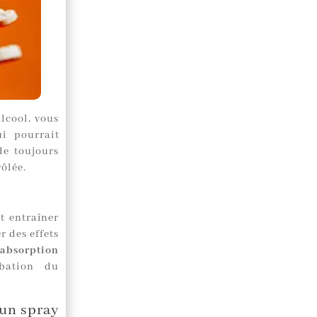
lcool, vous
ui pourrait
de toujours
ôlée.
t entraîner
r des effets
’absorption
bation du
’un spray