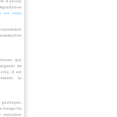
té d’alcool
dégradation
s les côtes
s consommez
onsommation
tisone qui
laignent de
ela, il est
ement, la
i gastrique.
s lorsqu’ils
t entraîner