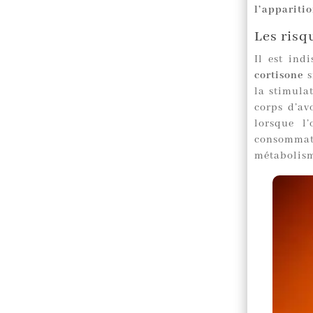
l’apparitio
Les risq
Il est ind
cortisone
s
la stimula
corps d’av
lorsque l
consommati
métabolism