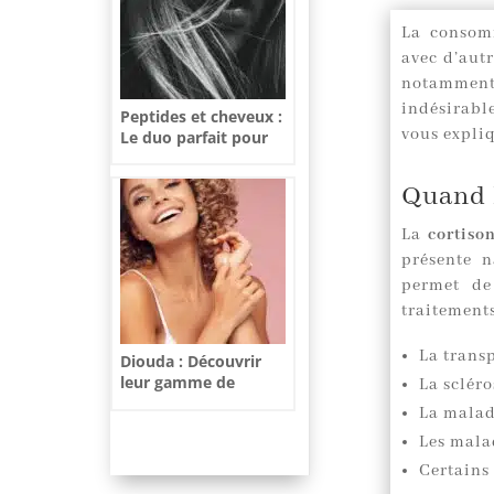
La consom
avec d’aut
notamment
indésirabl
Peptides et cheveux :
vous expliq
Le duo parfait pour
une chevelure
resplendissante
Quand 
La
cortiso
présente 
permet de
traitement
La trans
Diouda : Découvrir
leur gamme de
La scléro
produits de qualité
La malad
Les mala
Certains