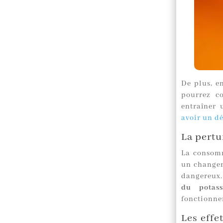
De plus, e
pourrez c
entraîner 
avoir un dé
La pertu
La consomm
un change
dangereux.
du potas
fonctionne
Les effe