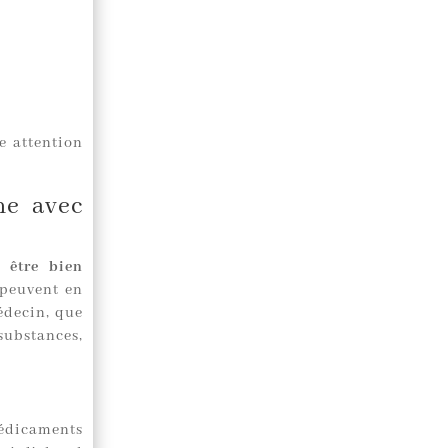
re attention
ne avec
 être bien
 peuvent en
édecin, que
substances,
médicaments