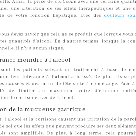
illé. Ainsi, la prise de
cortisone
avec une certaine quanti
îner une altération de ses effets thérapeutiques et une 
ble de votre fonction hépatique, avec des
douleurs sou
 vous devez savoir que cela ne se produit que lorsque vou
tes quantités d’alcool. En d’autres termes, lorsque la c
nnelle, il n’y a aucun risque.
rance moindre à l’alcool
sont les patients suivant un traitement à base de cor
 que leur
tolérance à l’alcool
a baissé. De plus, ils se p
es nausées et des maux de tête suite à ce mélange. Face à c
dé de limiter au maximum, voire d’éliminer entièr
on de cortisone avec de l’alcool.
tion de la muqueuse gastrique
 l’alcool et la cortisone causent une irritation de la paro
de soi que les effets que peuvent produire ses deux élément
iés sont amplifiés. De plus, à long terme, cela pourrai