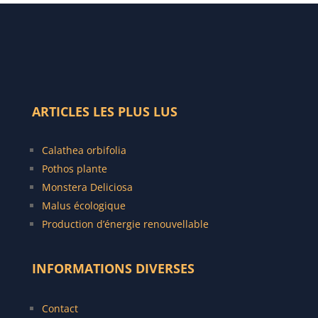
ARTICLES LES PLUS LUS
C
alathea orbifolia
Pothos plante
Monstera Deliciosa
Malus écologique
Production d’énergie renouvellable
INFORMATIONS DIVERSES
Contact