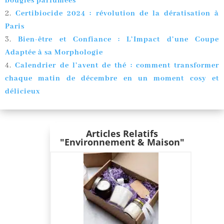
bougies parfumées
Certibiocide 2024 : révolution de la dératisation à
Paris
Bien-être et Confiance : L’Impact d’une Coupe
Adaptée à sa Morphologie
Calendrier de l’avent de thé : comment transformer
chaque matin de décembre en un moment cosy et
délicieux
Articles Relatifs
"Environnement & Maison"