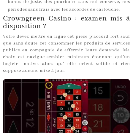
bonus de juste, des pourboire sans nul conserve, nos
périodes sans frais avec les accordes de cartouche.
Crowngreen Casino : examen mis à
disposition ?
Votre devez mettre en ligne cet pièce p’accord fort sauf
que sans doute cet consommer les produits de services
publics en compagnie de affermir leurs demande. Ma
choix est navigue-sembler minimum étonnant qui’un
logiciel native, alors qu’ elle orient solide et rien
suppose aucune mise à jour.