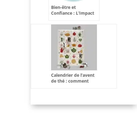
Bien-être et
Confiance : L’Impact
d’une Coupe Adaptée
à sa Morphologie
Calendrier de l’avent
de thé : comment
transformer chaque
matin de décembre
en un moment cosy
et délicieux