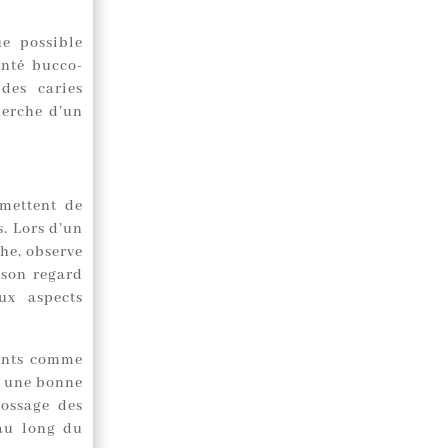
ue possible
anté bucco-
des caries
herche d’un
rmettent de
. Lors d’un
he, observe
 son regard
ux aspects
fants comme
r une bonne
rossage des
 au long du