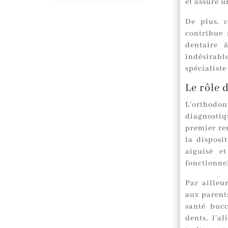
et assure 
De plus, c
contribue 
dentaire 
indésirabl
spécialist
Le rôle 
L’orthodon
diagnostiqu
premier ren
la disposi
aiguisé e
fonctionnel
Par ailleu
aux parent
santé bucc
dents, l’a