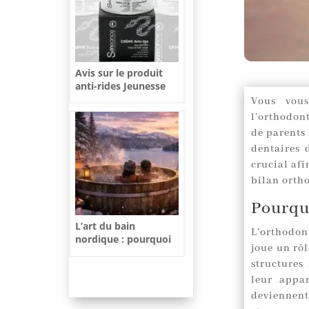
Avis sur le produit
anti-rides Jeunesse
Mystérieuse
Vous vou
l’orthodon
de parents 
dentaires 
crucial af
bilan orth
Pourquo
L’art du bain
L’orthodon
nordique : pourquoi
joue un rôl
l’adopter cet hiver ?
structures
leur appar
deviennent