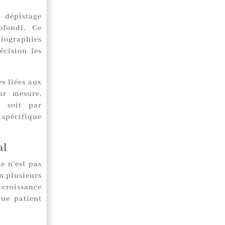
 dépistage
ofondi. Ce
diographies
écision les
s liées aux
ur mesure,
e soit par
 spécifique
al
e n’est pas
n plusieurs
 croissance
que patient