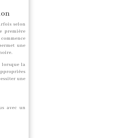
ion
rfois selon
ne première
nt commence
 permet une
hoire.
 lorsque la
ppropriées
essiter une
ous avec un