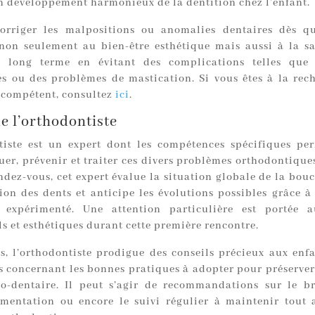
un développement harmonieux de la dentition chez l’enfant.
orriger les malpositions ou anomalies dentaires dès q
non seulement au bien-être esthétique mais aussi à la s
à long terme en évitant des complications telles que 
es ou des problèmes de mastication. Si vous êtes à la rec
e compétent, consultez
ici
.
de l’orthodontiste
tiste est un expert dont les compétences spécifiques pe
er, prévenir et traiter ces divers problèmes orthodontiques
dez-vous, cet expert évalue la situation globale de la bouc
tion des dents et anticipe les évolutions possibles grâce à
t expérimenté. Une attention particulière est portée a
s et esthétiques durant cette première rencontre.
rs, l’orthodontiste prodigue des conseils précieux aux en
s concernant les bonnes pratiques à adopter pour préserve
o-dentaire. Il peut s’agir de recommandations sur le b
limentation ou encore le suivi régulier à maintenir tout