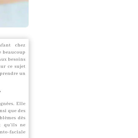
fant chez
ue beaucoup
 aux besoins
ur ce sujet
eprendre un
?
gnées. Elle
nsi que des
oblèmes dès
t qu’ils ne
nto-faciale