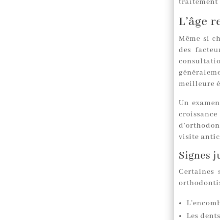
traitement
L’âge 
Même si ch
des facteu
consultati
généraleme
meilleure é
Un examen 
croissanc
d’orthodont
visite anti
Signes j
Certaines 
orthodontis
L’encomb
Les dent