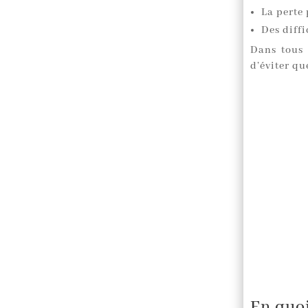
La perte
Des diffi
Dans tous 
d’éviter qu
En quoi