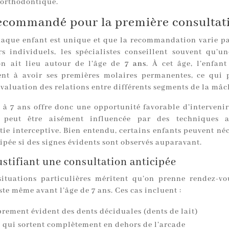
 orthodontique.
recommandé pour la première consultat
aque enfant est unique et que la recommandation varie pa
rs individuels, les spécialistes conseillent souvent qu’u
on ait lieu autour de l’âge de
7 ans
. À cet âge, l’enfa
nt à avoir ses premières molaires permanentes, ce qui
valuation des relations entre différents segments de la mâc
à 7 ans offre donc une opportunité favorable d’intervenir
e peut être aisément influencée par des techniques a
ie interceptive. Bien entendu, certains enfants peuvent néc
cipée si des signes évidents sont observés auparavant.
ustifiant une consultation anticipée
situations particulières méritent qu’on prenne rendez-v
te même avant l’âge de 7 ans. Ces cas incluent :
rement évident des dents déciduales (dents de lait)
s qui sortent complètement en dehors de l’arcade