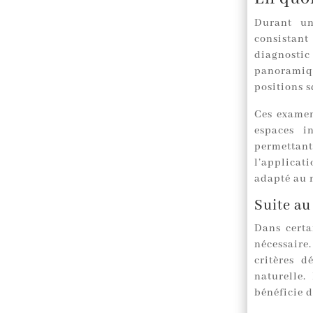
Durant un
consistan
diagnostic
panoramiqu
positions s
Ces examen
espaces i
permettan
l’applicat
adapté au 
Suite au
Dans certai
nécessaire
critères d
naturelle.
bénéficie d