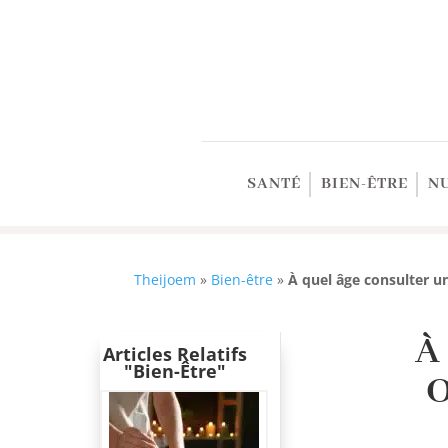
SANTÉ
BIEN-ÊTRE
N
Theijoem
»
Bien-être
»
À quel âge consulter u
À
Articles Relatifs
"Bien-Être"