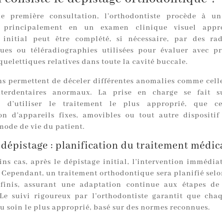
e première consultation, l’orthodontiste procède à un
t principalement en un examen clinique visuel appr
 initial peut être complété, si nécessaire, par des ra
es ou téléradiographies utilisées pour évaluer avec pr
quelettiques relatives dans toute la cavité buccale.
s permettent de déceler différentes anomalies comme celle
nterdentaires anormaux. La prise en charge se fait s
t d’utiliser le traitement le plus approprié, que c
ion d’appareils fixes, amovibles ou tout autre dispositif
mode de vie du patient.
 dépistage : planification du traitement médic
ns cas, après le dépistage initial, l’intervention immédiat
. Cependant, un traitement orthodontique sera planifié selo
éfinis, assurant une adaptation continue aux étapes de
 Le suivi rigoureux par l’orthodontiste garantit que cha
u soin le plus approprié, basé sur des normes reconnues.