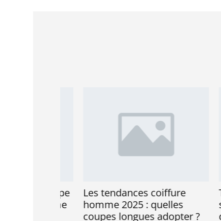
r sa coupe
Les tendances coiffure
Tres
n la forme
homme 2025 : quelles
style
coupes longues adopter ?
d’ent