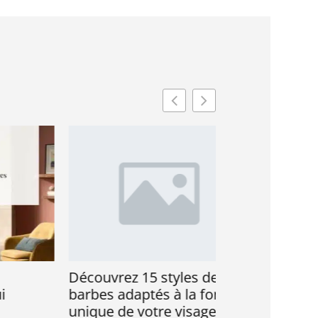
Découvrez 15 styles de
Comment choi
barbes adaptés à la forme
de cheveux c
unique de votre visage
homme sans