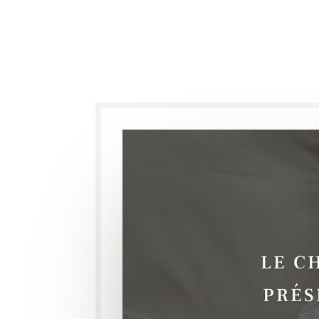
LE C
PRÉS