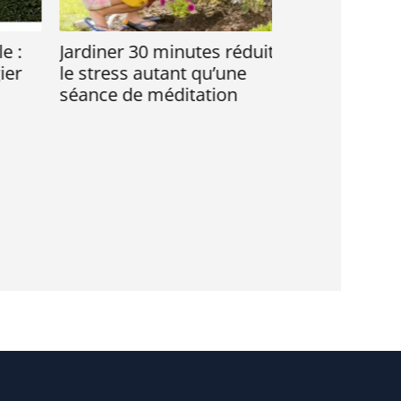
:
Jardiner 30 minutes réduit
Quelles plan
r
le stress autant qu’une
choisir pour 
séance de méditation
équilibré et 