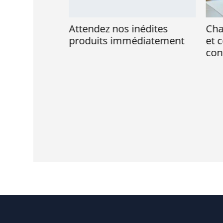
réussir
Attendez nos inédites
Chamb
e votre
produits immédiatement
et co
confo