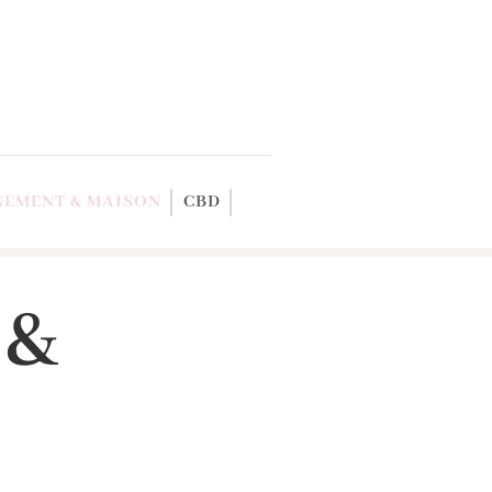
EMENT & MAISON
CBD
 &