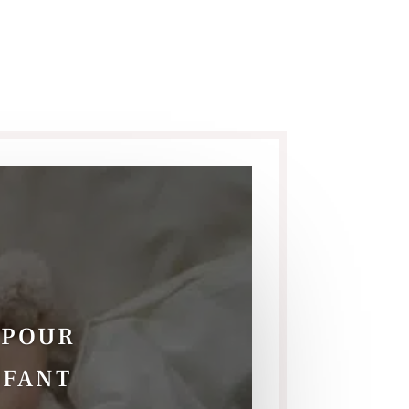
 POUR
NFANT